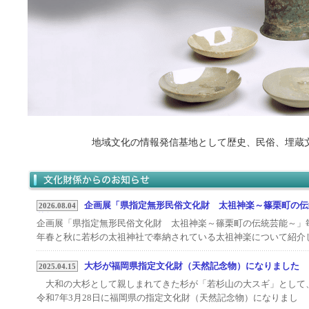
地域文化の情報発信基地として歴史、民俗、埋蔵
企画展「県指定無形民俗文化財 太祖神楽～篠栗町の伝
2026.08.04
芸能～」を開催します
企画展「県指定無形民俗文化財 太祖神楽～篠栗町の伝統芸能～」
年春と秋に若杉の太祖神社で奉納されている太祖神楽について紹介
ます太祖神楽保存会のご協力のもと、実際に神楽で使用されている
装や小道具、楽器なども展示します・会場 クリエイト篠栗2階 ギ
大杉が福岡県指定文化財（天然記念物）になりました
2025.04.15
ラリー・開催期間 2026年（令和8年）8月18日（火）～9月13日
大和の大杉として親しまれてきた杉が「若杉山の大スギ」として
（日）・開催時間 9：00～17：00 ※毎週月曜日は休館・入場
令和7年3月28日に福岡県の指定文化財（天然記念物）になりまし
無料主催：篠栗町教育委員会 ／ 協力：太祖神楽保存会