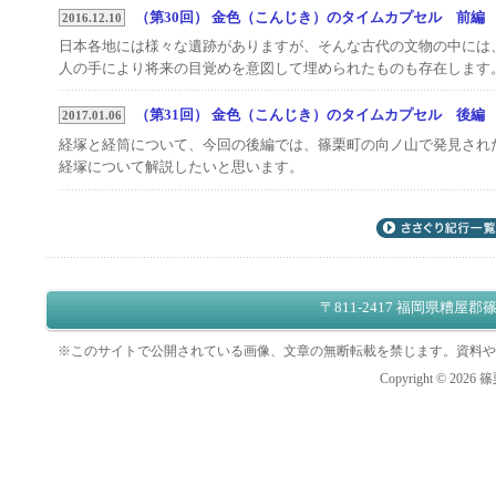
（第30回） 金色（こんじき）のタイムカプセル 前編
2016.12.10
現在、クリエイト篠栗2階の郷土[ふるさと]展示室に、平井家に伝わ
日本各地には様々な遺跡がありますが、そんな古代の文物の中には
文机と硯箱を展示していますので、ぜひご覧ください。
人の手により将来の目覚めを意図して埋められたものも存在します
そのひとつに経塚（きょうづか）、経筒（きょうづつ）と呼ばれる
のがあります。
（第31回） 金色（こんじき）のタイムカプセル 後編
2017.01.06
前編では、経塚が造られるようになった背景について触れてみたい
経塚と経筒について、今回の後編では、篠栗町の向ノ山で発見され
思います。後編では、篠栗町の向ノ山で発見された経塚について解
経塚について解説したいと思います。
します。
篠栗町の向ノ山で発見された経筒など（町指定文化財）は、クリエ
篠栗町の向ノ山で発見された経筒など（町指定文化財）は、クリエ
ト篠栗2階の郷土[ふるさと]展示室に展示しています。
ト篠栗2階の郷土[ふるさと]展示室に展示しています。
〒811-2417 福岡県糟屋郡篠
※このサイトで公開されている画像、文章の無断転載を禁じます。資料や
Copyright ©
2026