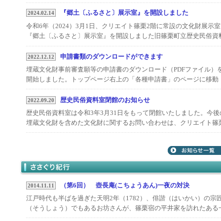
た。 この杉は平成12年（2000）、トウダノ二又スギが林野庁の「
の巨人たち100選」に選定された際、地元からもっと大きな杉があ
『郷土〔ふるさと〕展示室』を開設しました
2024.02.14
という指摘があり、その存在が知られるようになりました。 樹高
令和6年（2024）3月1日、クリエイト篠栗2階に常設の文化財展示室
43m、根本周囲16.2m、5本の幹に分岐する大きな杉で、日本一の杉
『郷土〔ふるさと〕展示室』を開設しました旧篠栗町立歴史民俗資
育つことを願い「大和の大杉」と名付けられ、遊歩道や展望デッキ
室の収蔵資料を中心に、町内の遺跡から発掘された土器などの遺物
ども整備されています。
むかしの道具（民具）、古文書、懐かしい風景を写した写真などを
申請書類のダウンロードができます
2022.12.12
れ替えながら展示していきます・入場無料・9:00～20:00・月曜日
埋蔵文化財事前審査願等の申請書のダウンロード（PDFファイル）
日ほかクリエイト篠栗の休館日は休みとなりますどなたでも自由に
開始しました。トップページ右上の「各種申請書」のページに移動
学できますので、ぜひ足をお運びください
し、必要な書類をダウンロードしてご利用ください。（申請書の提
は窓口または郵送での受付となります）（包蔵地かどうかの照会の
歴史民俗資料室閉館のお知らせ
2022.09.20
の場合、書類は必要ありませんので、窓口またはFAXにてお問い合
歴史民俗資料室は令和3年3月31日をもって閉館いたしました。今後
せください）
埋蔵文化財を含めた文化財に関するお問い合わせは、クリエイト篠
までお願いします。◆クリエイト篠栗（社会教育課）〒８１１－２
１７糟屋郡篠栗町中央１丁目９番１号TEL ０９２－９４８－２２２
FAX ０９２－９４８－２６３６1階事務所で対応いたします（月～
金 ８：３０～１７：００ 祝日は除く）※月曜日は休館日ですが
事務所は開いていますので、正面玄関右横のドアからお入りくださ
い。※月曜日が館内消毒等で完全休館となる場合は、対応をお休み
（第6回） 壺長庵(こちょうあん)一夜の対決
2014.11.11
たします。
江戸時代も半ばを過ぎた天明2年（1782）、俳諧（はいかい）の宗
（そうしょう）でもあるお坊さんが、篠栗宿の平井家を訪れたある
夜のお話です。